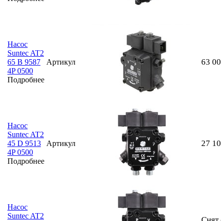
Насос
Suntec AT2
63 0
65 B 9587
Артикул
4P 0500
Подробнее
Насос
Suntec AT2
27 1
45 D 9513
Артикул
4P 0500
Подробнее
Насос
Suntec AT2
Снят 