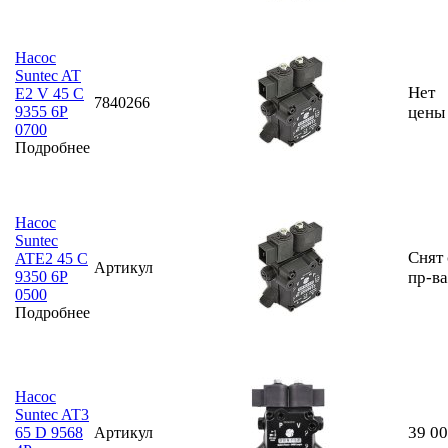
Насос
Suntec AT
Нет
E2 V 45 C
7840266
9355 6P
цены
0700
Подробнее
Насос
Suntec
Снят 
ATE2 45 C
Артикул
9350 6P
пр-ва
0500
Подробнее
Насос
Suntec AT3
39 0
65 D 9568
Артикул