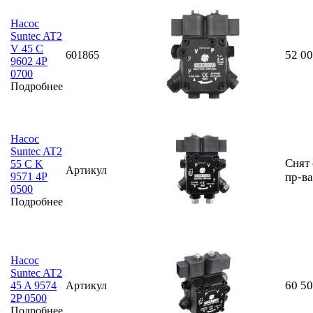
Насос
Suntec AT2
V 45 C
52 0
601865
9602 4P
0700
Подробнее
Насос
Suntec AT2
Снят 
55 C K
Артикул
9571 4P
пр-ва
0500
Подробнее
Насос
Suntec AT2
60 5
45 A 9574
Артикул
2P 0500
Подробнее