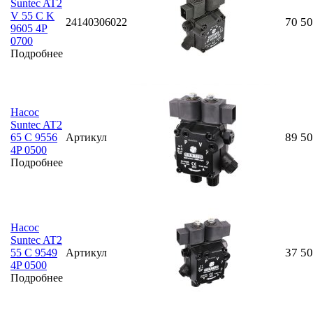
Suntec AT2
V 55 C K
70 5
24140306022
9605 4P
0700
Подробнее
Насос
Suntec AT2
89 5
65 C 9556
Артикул
4P 0500
Подробнее
Насос
Suntec AT2
37 5
55 C 9549
Артикул
4P 0500
Подробнее