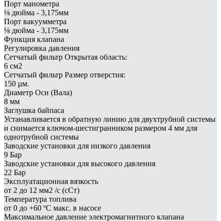
Порт манометра
⅛ дюйма - 3,175мм
Порт вакуумметра
⅛ дюйма - 3,175мм
Функция клапана
Регулировка давления
Сетчатый фильтр Открытая область:
6 см2
Сетчатый фильтр Размер отверстия:
150 µм.
Диаметр Оси (Вала)
8 мм
Заглушка байпаса
Устанавливается в обратную линию для двухтрубной системы
и снимается ключом-шестигранником размером 4 мм для
однотрубной системы
Заводские установки для низкого давления
9 Бар
Заводские установки для высокого давления
22 Бар
Эксплуатационная вязкость
от 2 до 12 мм2 /с (сСт)
Температура топлива
от 0 до +60 ºC макс. в насосе
Максимальное давление электромагнитного клапана