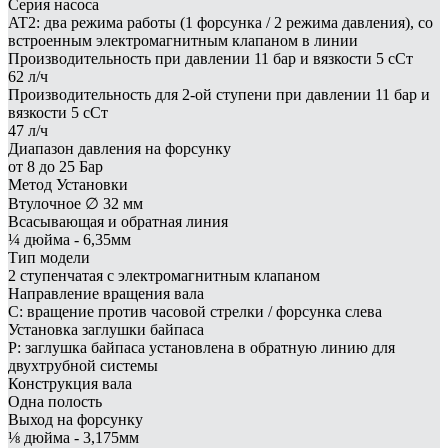
Серия насоса
AT2: два режима работы (1 форсунка / 2 режима давления), со
встроенным электромагнитным клапаном в линии
Производительность при давлении 11 бар и вязкости 5 сСт
62 л/ч
Производительность для 2-ой ступени при давлении 11 бар и
вязкости 5 сСт
47 л/ч
Диапазон давления на форсунку
от 8 до 25 Бар
Метод Установки
Втулочное ∅ 32 мм
Всасывающая и обратная линия
¼ дюйма - 6,35мм
Тип модели
2 ступенчатая с электромагнитным клапаном
Направление вращения вала
C: вращение против часовой стрелки / форсунка слева
Установка заглушки байпаса
P: заглушка байпаса установлена в обратную линию для
двухтрубной системы
Конструкция вала
Одна полость
Выход на форсунку
⅛ дюйма - 3,175мм