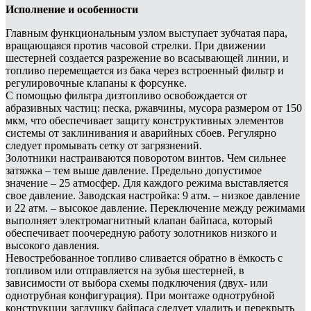
Исполнение и особенности
Главным функциональным узлом выступает зубчатая пара,
вращающаяся против часовой стрелки. При движении
шестерней создается разрежение во всасывающей линии, и
топливо перемещается из бака через встроенный фильтр и
регулировочные клапаны к форсунке.
С помощью фильтра дизтопливо освобождается от
абразивных частиц: песка, ржавчины, мусора размером от 150
мкм, что обеспечивает защиту конструктивных элементов
системы от заклинивания и аварийных сбоев. Регулярно
следует промывать сетку от загрязнений.
Золотники настраиваются поворотом винтов. Чем сильнее
затяжка – тем выше давление. Предельно допустимое
значение – 25 атмосфер. Для каждого режима выставляется
свое давление. Заводская настройка: 9 атм. – низкое давление
и 22 атм. – высокое давление. Переключение между режимами
выполняет электромагнитный клапан байпаса, который
обеспечивает поочередную работу золотников низкого и
высокого давления.
Невостребованное топливо сливается обратно в ёмкость с
топливом или отправляется на зубья шестерней, в
зависимости от выбора схемы подключения (двух- или
однотрубная конфигурация). При монтаже однотрубной
конструкции заглушку байпаса следует удалить и перекрыть