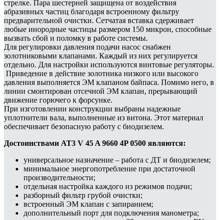
стрелке. Пара шестерней защищена от воздействия
абразивных частиц благодаря встроенному фильтру
предварительной очистки. Сетчатая вставка сдерживает
любые инородные частицы размером 150 микрон, способные
вызвать сбой и поломку в работе системы.
Для регулировки давления подачи насос снабжен
золотниковыми клапанами. Каждый из них регулируется
отдельно. Для настройки используются винтовые регуляторы.
Приведение в действие золотника низкого или высокого
давления выполняется ЭМ клапаном байпаса. Помимо него, в
линии смонтирован отсечной ЭМ клапан, прерывающий
движение горючего к форсунке.
При изготовлении конструкции выбраны надежные
уплотнители вала, выполненные из витона. Этот материал
обеспечивает безопасную работу с биодизелем.
Достоинствами AT3 V 45 A 9660 4P 0500 являются:
универсальное назначение – работа с ДТ и биодизелем;
минимальное энергопотребление при достаточной
производительности;
отдельная настройка каждого из режимов подачи;
разборный фильтр грубой очистки;
встроенный ЭМ клапан с запиранием;
дополнительный порт для подключения манометра;