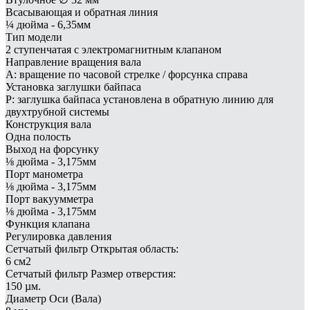
Всасывающая и обратная линия
¼ дюйма - 6,35мм
Тип модели
2 ступенчатая с электромагнитным клапаном
Направление вращения вала
A: вращение по часовой стрелке / форсунка справа
Установка заглушки байпаса
P: заглушка байпаса установлена в обратную линию для
двухтрубной системы
Конструкция вала
Одна полость
Выход на форсунку
⅛ дюйма - 3,175мм
Порт манометра
⅛ дюйма - 3,175мм
Порт вакуумметра
⅛ дюйма - 3,175мм
Функция клапана
Регулировка давления
Сетчатый фильтр Открытая область:
6 см2
Сетчатый фильтр Размер отверстия:
150 µм.
Диаметр Оси (Вала)