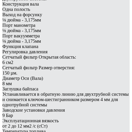
Конструкция вала
Одна полость
Выход на форсунку
⅛ дюйма - 3,175мм
Порт манометра
⅛ дюйма - 3,175мм
Порт вакуумметра
⅛ дюйма - 3,175мм
Функция клапана
Регулировка давления
Сетчатый фильтр Открытая область:
6 см2
Сетчатый фильтр Размер отверстия:
150 µм.
Диаметр Оси (Вала)
8 мм
Заглушка байпаса
Устанавливается в обратную линию для двухтрубной системы
и снимается ключом-шестигранником размером 4 мм для
однотрубной системы
Заводские установки давления
9 Бар
Эксплуатационная вязкость
от 2 до 12 мм2 /с (сСт)
Температура топлива