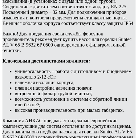
всасывания (в установках с двумя или одной трубой).
Соединение с двигателем соответствует стандарту EN 225.
Посадочный диаметр – 32 мм. Для подключения приборов
измерения и контроля предусмотрены стандартные порты.
Внешняя оболочка корпуса соответствует классу защиты IP54.
Важно! Для продления срока службы форсунок
производитель рекомендует купить насос для горелки Suntec
AL V 65 B 9632 6P 0500 одновременно с фильтром тонкой
очистки.
Ключевыми достоинствами являются:
универсальность – работа с дизтопливом и биодизелем
вязкостью 2-12 сСт;
надежная изоляция корпуса;
плавная настройка давления подачи;
встроенный фильтр грубой очистки;
возможность установки в системы с обратной линии
или без неё;
высокая производительность при малых габаритах.
Компания АНКАС предлагает надежные европейские
комплектующие для систем отопления по доступным ценам.
Для правильного подбора насоса для горелки Suntec AL V 65
B 9632 6P 0500 воспользуйтесь консультацией профессионала,