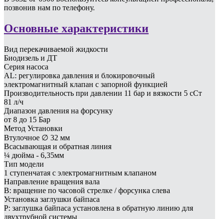
позвонив нам по телефону.
Основные характеристики
Вид перекачиваемой жидкости
Биодизель и ДТ
Серия насоса
AL: регулировка давления и блокировочный
электромагнитный клапан с запорной функцией
Производительность при давлении 11 бар и вязкости 5 сСт
81 л/ч
Диапазон давления на форсунку
от 8 до 15 Бар
Метод Установки
Втулочное ∅ 32 мм
Всасывающая и обратная линия
¼ дюйма - 6,35мм
Тип модели
1 ступенчатая с электромагнитным клапаном
Направление вращения вала
B: вращение по часовой стрелке / форсунка слева
Установка заглушки байпаса
P: заглушка байпаса установлена в обратную линию для
двухтрубной системы