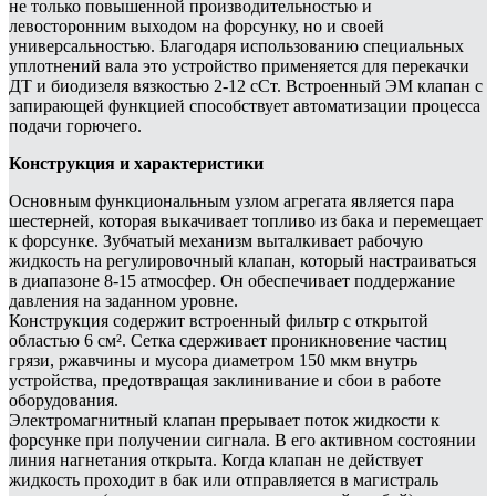
не только повышенной производительностью и
левосторонним выходом на форсунку, но и своей
универсальностью. Благодаря использованию специальных
уплотнений вала это устройство применяется для перекачки
ДТ и биодизеля вязкостью 2-12 сСт. Встроенный ЭМ клапан с
запирающей функцией способствует автоматизации процесса
подачи горючего.
Конструкция и характеристики
Основным функциональным узлом агрегата является пара
шестерней, которая выкачивает топливо из бака и перемещает
к форсунке. Зубчатый механизм выталкивает рабочую
жидкость на регулировочный клапан, который настраиваться
в диапазоне 8-15 атмосфер. Он обеспечивает поддержание
давления на заданном уровне.
Конструкция содержит встроенный фильтр с открытой
областью 6 см². Сетка сдерживает проникновение частиц
грязи, ржавчины и мусора диаметром 150 мкм внутрь
устройства, предотвращая заклинивание и сбои в работе
оборудования.
Электромагнитный клапан прерывает поток жидкости к
форсунке при получении сигнала. В его активном состоянии
линия нагнетания открыта. Когда клапан не действует
жидкость проходит в бак или отправляется в магистраль