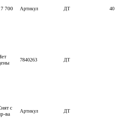
17 700
Артикул
ДТ
40
Нет
7840263
ДТ
цены
Снят с
Артикул
ДТ
пр-ва