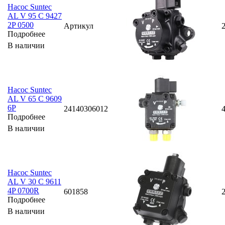
Насос Suntec
AL V 95 C 9427
2P 0500
Артикул
Подробнее
В наличии
Насос Suntec
AL V 65 C 9609
6P
24140306012
Подробнее
В наличии
Насос Suntec
AL V 30 C 9611
4P 0700R
601858
Подробнее
В наличии