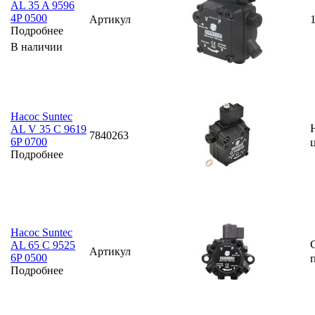
AL 35 A 9596
4P 0500
Артикул
Подробнее
В наличии
Насос Suntec
AL V 35 C 9619
7840263
6P 0700
Подробнее
Насос Suntec
AL 65 C 9525
Артикул
6P 0500
Подробнее