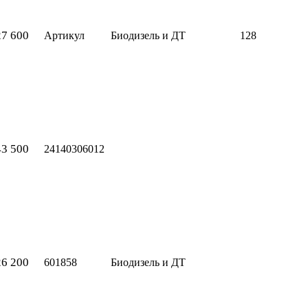
27 600
Артикул
Биодизель и ДТ
128
43 500
24140306012
26 200
601858
Биодизель и ДТ