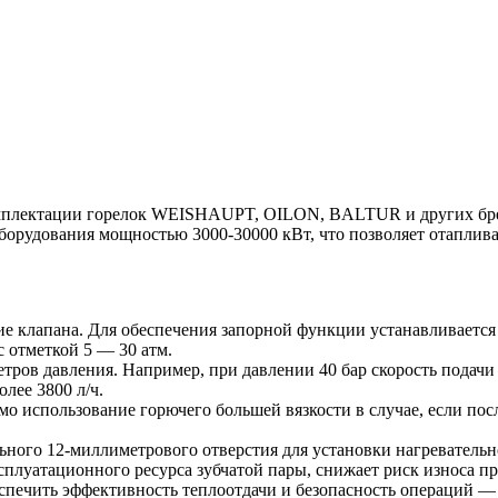
омплектации горелок WEISHAUPT, OILON, BALTUR и других бре
оборудования мощностью 3000-30000 кВт, что позволяет отаплив
ие клапана. Для обеспечения запорной функции устанавливаетс
с отметкой 5 — 30 атм.
тров давления. Например, при давлении 40 бар скорость подачи д
олее 3800 л/ч.
мо использование горючего большей вязкости в случае, если пос
ного 12-миллиметрового отверстия для установки нагревательно
луатационного ресурса зубчатой пары, снижает риск износа при
еспечить эффективность теплоотдачи и безопасность операций —