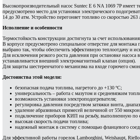
Высокопроизводительный насос Suntec E 6 NA 1069 7P имеет те
предусмотрено место для установки электрического подогреват
14 до 30 атм. Устройство перегоняет топливо со скоростью 263 
Исполнение и особенности
Термостойкость конструкции достигнута за счет использования 
В корпусе предусмотрено специальное отверстие для монтажа 
выбрано так, чтобы обеспечить эффективную теплоотдачу и ис
Для исключения резкого роста давления при остановке насоса 
устанавливается внешний электромагнитный клапан (опция).
Для защиты шестеренчатого механизма на входе горючего смон
Достоинства этой модели:
безопасная подача топлива, нагретого до +130 ºC;
универсальность – работа с мазутом и средневязким топли
возможность установки электроподогревателя;
регулировка давления посредством затяжки винта, диапаз
удаление абразивных примесей величиной от 550 микрон
подключение приборов КИП на резьбу, выполненную по с
высокая скорость подачи топлива;
надежный монтаж в систему с помощью фланцевого соед
Для эффективной работы горелок Lamborghini, Weishaupt, Riell