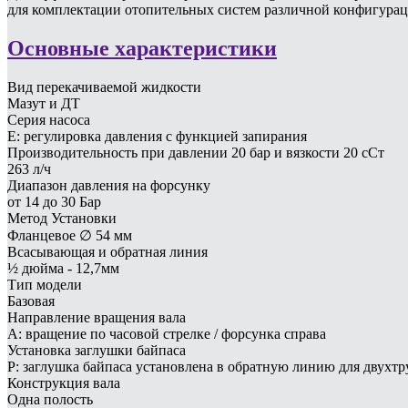
для комплектации отопительных систем различной конфигурац
Основные характеристики
Вид перекачиваемой жидкости
Мазут и ДТ
Серия насоса
E: регулировка давления с функцией запирания
Производительность при давлении 20 бар и вязкости 20 сСт
263 л/ч
Диапазон давления на форсунку
от 14 до 30 Бар
Метод Установки
Фланцевое ∅ 54 мм
Всасывающая и обратная линия
½ дюйма - 12,7мм
Тип модели
Базовая
Направление вращения вала
A: вращение по часовой стрелке / форсунка справа
Установка заглушки байпаса
P: заглушка байпаса установлена в обратную линию для двухт
Конструкция вала
Одна полость