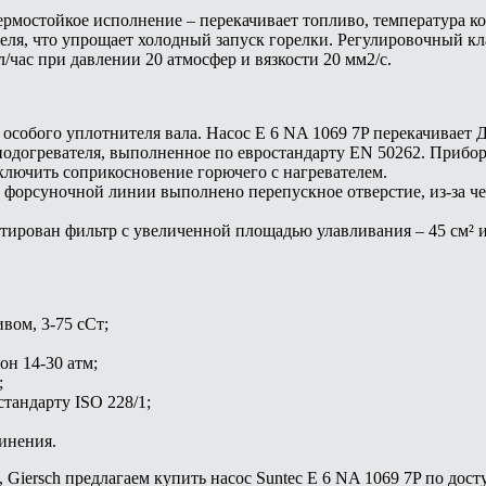
рмостойкое исполнение – перекачивает топливо, температура ко
еля, что упрощает холодный запуск горелки. Регулировочный кла
л/час при давлении 20 атмосфер и вязкости 20 мм2/с.
особого уплотнителя вала. Насос E 6 NA 1069 7P перекачивает ДТ
подогревателя, выполненное по евростандарту EN 50262. Прибор
ключить соприкосновение горючего с нагревателем.
в форсуночной линии выполнено перепускное отверстие, из-за че
тирован фильтр с увеличенной площадью улавливания – 45 см² и
вом, 3-75 сСт;
он 14-30 атм;
;
тандарту ISO 228/1;
инения.
o, Giersch предлагаем купить насос Suntec E 6 NA 1069 7P по до