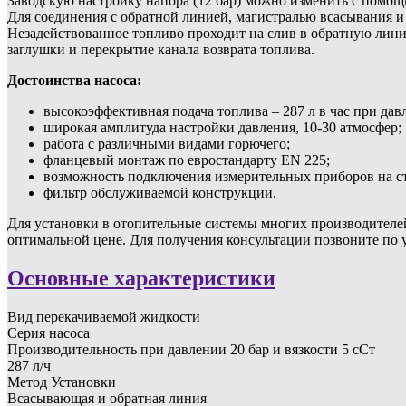
Заводскую настройку напора (12 бар) можно изменить с помощь
Для соединения с обратной линией, магистралью всасывания 
Незадействованное топливо проходит на слив в обратную лини
заглушки и перекрытие канала возврата топлива.
Достоинства насоса:
высокоэффективная подача топлива – 287 л в час при дав
широкая амплитуда настройки давления, 10-30 атмосфер;
работа с различными видами горючего;
фланцевый монтаж по евростандарту EN 225;
возможность подключения измерительных приборов на ст
фильтр обслуживаемой конструкции.
Для установки в отопительные системы многих производителей: E
оптимальной цене. Для получения консультации позвоните по 
Основные характеристики
Вид перекачиваемой жидкости
Серия насоса
Производительность при давлении 20 бар и вязкости 5 сСт
287 л/ч
Метод Установки
Всасывающая и обратная линия