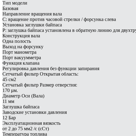
Тип модели
Базовая
Направление вращения вала
C: вращение против часовой стрелки / форсунка слева
Установка заглушки байпаса
P: заглушка байпаса установлена в обратную линию для двухт
Конструкция вала
Одна полость
Выход на форсунку
Порт манометра
Порт вакуумметра
Функция клапана
Регулировка давления без функции запирания
Сетчатый фильтр Открытая область:
45 см2
Сетчатый фильтр Размер отверстия:
170 µм.
Диаметр Оси (Вала)
11 мм
Заглушка байпаса
Заводские установки давления
12 Бар
Эксплуатационная вязкость
от 2 до 75 мм2 /с (сСт)
Температура топлива