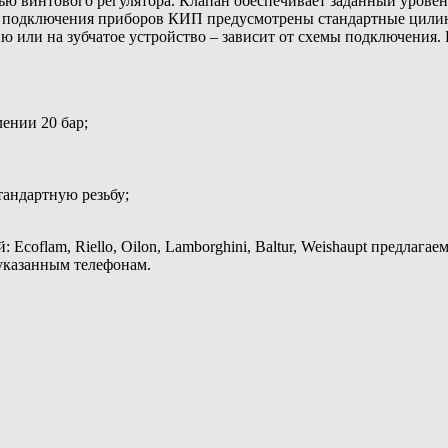
ю винтового регулятора. Клапан обеспечивает заданный уровень
и подключения приборов КИП предусмотрены стандартные цилин
ю или на зубчатое устройство – зависит от схемы подключения.
лении 20 бар;
андартную резьбу;
coflam, Riello, Oilon, Lamborghini, Baltur, Weishaupt предлага
указанным телефонам.