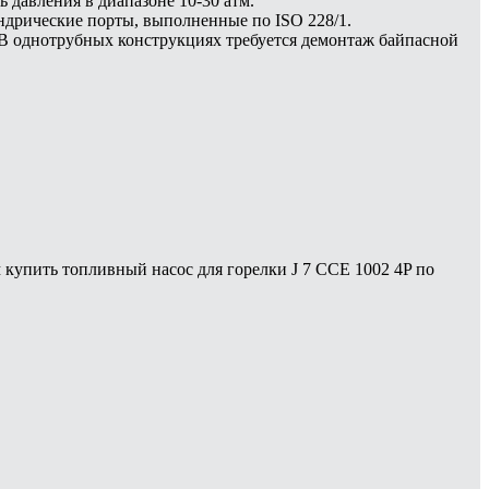
 давления в диапазоне 10-30 атм.
дрические порты, выполненные по ISO 228/1.
 В однотрубных конструкциях требуется демонтаж байпасной
ем купить топливный насос для горелки J 7 CCE 1002 4P по