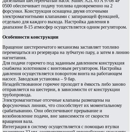
Дизельный шестеренчатый насос Suntec A2L 65 A 9708 4P
0500 обеспечивает подачу топлива одновременно на 2
форсунки. Конструкция оснащена двумя отсечными
электромагнитными клапанами с запирающей функцией,
отдельно для каждого выхода. Настройка давления в
диапазоне 8-15 атмосфер осуществляется одним регулятором.
Особенности конструкции
Вращение шестеренчатого механизма заставляет топливо
перемещаться из резервуара на зубчатую пару, а затем в линию
нагнетания.
Для подачи горючего под заданным давлением конструкция
снабжена золотником с винтовым регулятором. Настройка
давления осуществляется поворотом винта на работающем
насосе. Заводская установка – 9 бар.
Незадействованное горючее проходит в ёмкость либо заново
отправляется на шестерни, в зависимости от конструкции
трубопровода.
Электромагнитные отсечные клапаны размещены на
форсуночных линиях, что способствует их моментальному
срабатыванию. Они обеспечивают прерывание и
возобновление подачи, вне зависимости от скорости
вращения вала.
Интеграция в систему осуществляется с помощью втулки
диаметром 32 мм, соответствующей европейскому стандарту