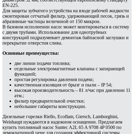
EN-225.
Для защиты зубчатого устройства на входе рабочей жидкости
смонтирован сетчатый фильтр, удерживающий песок, грязь и
абразивные частицы величиной от 150 микрон.
В базовом исполнении насос может монтироваться в систему
с двумя трубами. Использование для однотрубных
конструкций подразумевает демонтаж байпасной заглушки и
перекрытие отверстия слива.
Основные преимущества:
две линии подачи топлива;
отдельные электромагнитные клапаны с запирающей
функцией;
простая регулировка давления подачи;
качественная изоляция от брызг и пыли – IP 54;
высокая производительность – 81 л/час при давлении 11
атм.;
фильтр предварительной очистки;
небольшие габариты конструкции.
Дизельные горелки Riello, Ecoflam, Giersch, Lamborghini,
Weishaupt нуждаются в надежном оснащении. Предлагаем
купить топливный насос Suntec A2L 65 A 9708 4P 0500 по
демократичной цене для создания эффективной системы