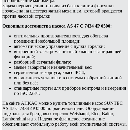
использование манометра.
Задача перемещения топлива из бака к линии форсунки
возложена на шестеренчатый механизм, который вращается
против часовой стрелки.
Основные достоинства насоса AS 47 C 7434 4P 0500:
оптимальная производительность для обогрева
помещений небольшой площади;
автоматическое управление с пульта горелки;
встроенный электромагнитный клапан с запирающей
функцией;
разборный сетчатый фильтр;
малые габариты и незначительный вес;
герметичность корпуса, класс IP 54;
возможность установки в системы с обратной линией
или без неё;
стандартные порты для приборов контроля и измерения
по ISO 228/1.
На сайте АНКАС можно купить топливный насос SUNTEC
AS 47 C 7434 4P 0500 по рыночной цене. Оборудование
подходит для брендовых горелок Weishaupt, Elco, Baltur,
Lamborghini и др. Надежное фланцевое соединение
обеспечивает стабильную работу всей отопительной системы.