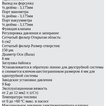
Выход на форсунку
⅛ дюйма - 3,175мм
Порт манометра
⅛ дюйма - 3,175мм
Порт вакуумметра
⅛ дюйма - 3,175мм
Функция клапана
Регулировка давления и запирание
Сетчатый фильтр Открытая область:
6 см2
Сетчатый фильтр Размер отверстия:
150 µм.
Диаметр Оси (Вала)
8 мм
Заглушка байпаса
Устанавливается в обратную линию для двухтрубной системы
и снимается ключом-шестигранником размером 4 мм для
однотрубной системы
Заводские установки давления
9 Бар
Эксплуатационная вязкость
от 2 до 12 мм2 /с (сСт)
Температура топлива
от 0 до +60 ºC макс. в насосе
Максимальное давление электромагнитного клапана