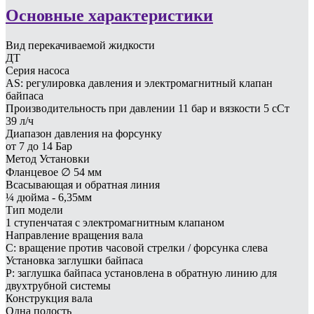
Основные характеристики
Вид перекачиваемой жидкости
ДТ
Серия насоса
AS: регулировка давления и электромагнитный клапан
байпаса
Производительность при давлении 11 бар и вязкости 5 сСт
39 л/ч
Диапазон давления на форсунку
от 7 до 14 Бар
Метод Установки
Фланцевое ∅ 54 мм
Всасывающая и обратная линия
¼ дюйма - 6,35мм
Тип модели
1 ступенчатая с электромагнитным клапаном
Направление вращения вала
C: вращение против часовой стрелки / форсунка слева
Установка заглушки байпаса
P: заглушка байпаса установлена в обратную линию для
двухтрубной системы
Конструкция вала
Одна полость