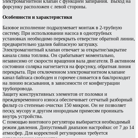
электромагнитной клапан с функцией запирания. Выход на
форсунку расположен с левой стороны.
Особенности и характеристики
Базовое исполнение подразумевает монтаж в 2-трубную
систему. При использовании насоса в однотрубных
установках необходимо перекрыть отверстие обратной линии,
предварительно удалив байпасную заглушку.
Электромагнитный клапан отвечает за открытие/закрытие
канала слива топлива. Он срабатывает моментально,
независимо от скорости вращения вала двигателя. В активном
состоянии солярка нагнетается на форсунку, обратная линия
перекрыта. При отключенном электромагнитном клапане
канал байпаса свободен и горючее сливается в бак/проходит
на линию всасывания, в зависимости от конфигурации
трубопровода.
Защиту конструктивных элементов от поломки и
преждевременного износа обеспечивает сетчатый разборный
фильтр со степенью очистки 150 микрон. Он не позволяет
песку, мусору и другим инородным примесям проникать
внутрь устройства.
С помощью винтового регулятора выбирается необходимый
режим давления. Допустимый диапазон настройки: от 7 до 14
атмосфер. Для корректной регулировки требуется