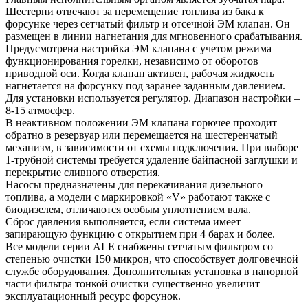
Шестерни отвечают за перемещение топлива из бака к
форсунке через сетчатый фильтр и отсечной ЭМ клапан. Он
размещен в линии нагнетания для мгновенного срабатывания.
Предусмотрена настройка ЭМ клапана с учетом режима
функционирования горелки, независимо от оборотов
приводной оси. Когда клапан активен, рабочая жидкость
нагнетается на форсунку под заранее заданным давлением.
Для установки используется регулятор. Диапазон настройки –
8-15 атмосфер.
В неактивном положении ЭМ клапана горючее проходит
обратно в резервуар или перемещается на шестеренчатый
механизм, в зависимости от схемы подключения. При выборе
1-трубной системы требуется удаление байпасной заглушки и
перекрытие сливного отверстия.
Насосы предназначены для перекачивания дизельного
топлива, а модели с маркировкой «V» работают также с
биодизелем, отличаются особым уплотнением вала.
Сброс давления выполняется, если система имеет
запирающую функцию с открытием при 4 барах и более.
Все модели серии ALE снабжены сетчатым фильтром со
степенью очистки 150 микрон, что способствует долговечной
службе оборудования. Дополнительная установка в напорной
части фильтра тонкой очистки существенно увеличит
эксплуатационный ресурс форсунок.